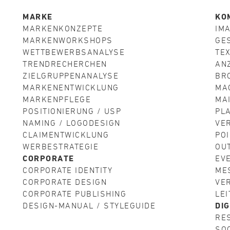
MARKE
KO
MARKENKONZEPTE
IM
MARKENWORKSHOPS
GE
WETTBEWERBSANALYSE
TEX
TRENDRECHERCHEN
AN
ZIELGRUPPENANALYSE
BR
MARKENENTWICKLUNG
MA
MARKENPFLEGE
MA
POSITIONIERUNG / USP
PL
NAMING / LOGODESIGN
VE
CLAIMENTWICKLUNG
POI
WERBESTRATEGIE
OU
CORPORATE
EV
CORPORATE IDENTITY
ME
CORPORATE DESIGN
VE
CORPORATE PUBLISHING
LE
DESIGN-MANUAL / STYLEGUIDE
DIG
RE
SO