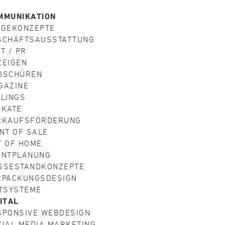
MMUNIKATION
AGEKONZEPTE
SCHÄFTSAUSSTATTUNG
T / PR
ZEIGEN
OSCHÜREN
GAZINE
ILINGS
AKATE
RKAUFSFÖRDERUNG
NT OF SALE
T OF HOME
ENTPLANUNG
SSESTANDKONZEPTE
RPACKUNGSDESIGN
ITSYSTEME
ITAL
SPONSIVE WEBDESIGN
CIAL MEDIA MARKETING