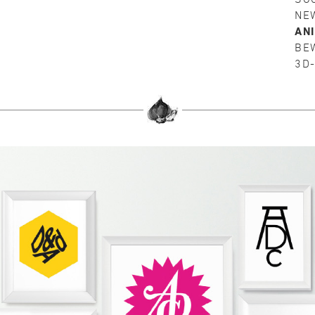
NE
AN
BE
3D