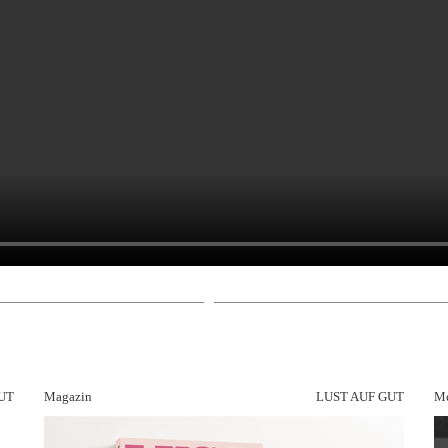
UT
Magazin
LUST AUF GUT
Me