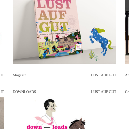
UT
Magazin
LUST AUF GUT
An
UT
DOWNLOADS
LUST AUF GUT
Co