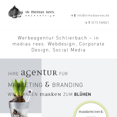
Zum
Inhalt
E
>
info@inmediasrees.de
springen
T
>
0173 969821
Werbeagentur Schlierbach – in
medias rees: Webdesign, Corporate
Design, Social Media
AGENTUR
IHRE
FÜR
&
MARKETING
BRANDING
marken
BLÜHEN
WIR BRINGEN
ZUM