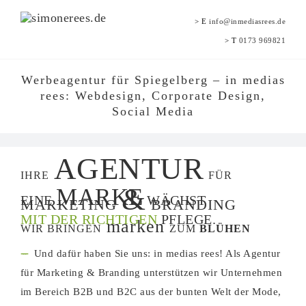
Zum
>
E
info@inmediasrees.de
Inhalt
>
T
0173 969821
springen
Werbeagentur für Spiegelberg – in medias
rees: Webdesign, Corporate Design,
Social Media
AGENTUR
IHRE
FÜR
&
MARKE
EINE
WÄCHST
MARKETING
BRANDING
MIT DER RICHTIGEN
PFLEGE.
marken
WIR BRINGEN
ZUM
BLÜHEN
---
Und dafür haben Sie uns: in medias rees! Als Agentur
für Marketing & Branding unterstützen wir Unternehmen
im Bereich B2B und B2C aus der bunten Welt der Mode,