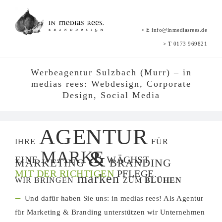
Zum
Inhalt
>
E
info@inmediasrees.de
springen
>
T
0173 969821
Werbeagentur Sulzbach (Murr) – in
medias rees: Webdesign, Corporate
Design, Social Media
AGENTUR
IHRE
FÜR
&
MARKE
EINE
WÄCHST
MARKETING
BRANDING
MIT DER RICHTIGEN
PFLEGE.
marken
WIR BRINGEN
ZUM
BLÜHEN
---
Und dafür haben Sie uns: in medias rees! Als Agentur
für Marketing & Branding unterstützen wir Unternehmen